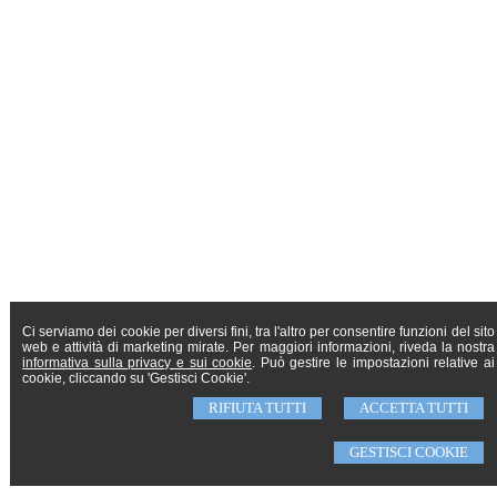
Ci serviamo dei cookie per diversi fini, tra l'altro per consentire funzioni del sito
web e attività di marketing mirate. Per maggiori informazioni, riveda la nostra
informativa sulla privacy e sui cookie
. Può gestire le impostazioni relative ai
cookie, cliccando su 'Gestisci Cookie'.
RIFIUTA TUTTI
ACCETTA TUTTI
GESTISCI COOKIE