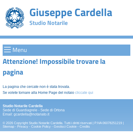
Giuseppe Cardella
Studio Notarile
Menu
Attenzione! Impossibile trovare la
pagina
La pagina che cercate non è stata trovata.
Se volete tornare alla Home Page del notaio
cliccate qui
Studio Notarile Cardella
Sede di Guardiagrele - Sede di Ortona
Email:
gcardella@notariato.it
© 2026 Copyright Studio Notarile Cardella. Tutti i diritti riservati | P.IVA 06078251219 |
Sitemap
-
Privacy
-
Cookie Policy
-
Gestisci Cookie
-
Credits